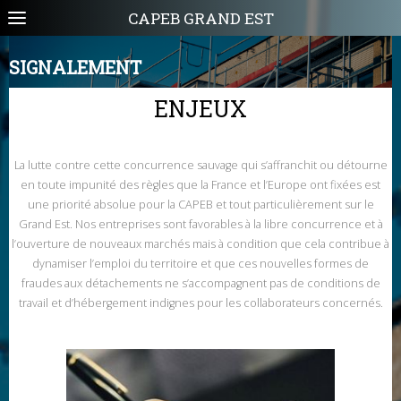
CAPEB GRAND EST
SIGNALEMENT
ENJEUX
La lutte contre cette concurrence sauvage qui s’affranchit ou détourne
en toute impunité des règles que la France et l’Europe ont fixées est
une priorité absolue pour la CAPEB et tout particulièrement sur le
Grand Est. Nos entreprises sont favorables à la libre concurrence et à
l’ouverture de nouveaux marchés mais à condition que cela contribue à
dynamiser l’emploi du territoire et que ces nouvelles formes de
fraudes aux détachements ne s’accompagnent pas de conditions de
travail et d’hébergement indignes pour les collaborateurs concernés.